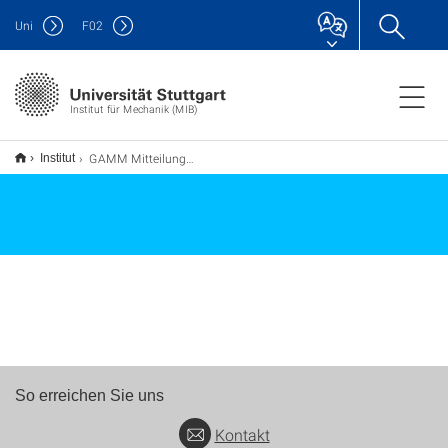
Uni
F
02
Institut für Mechanik (MIB)
GAMM Mitteilungen article "Spectral Normalization and Voigt–Reuss net: A universal approach to microstructure-property forecasting with physical guarantees" accepted for publication
Institut
So erreichen Sie uns
Kontakt