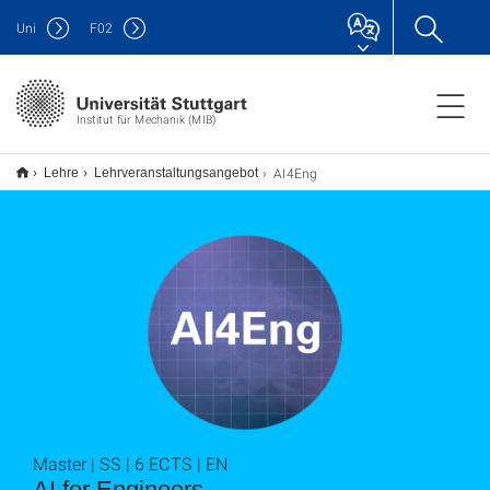
Uni
F
02
Institut für Mechanik (MIB)
AI4Eng
Lehre
Lehrveranstaltungsangebot
Master | SS | 6 ECTS | EN
AI for Engineers