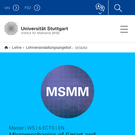
Uni
F
02
Institut für Mechanik (MIB)
MSMM
Lehre
Lehrveranstaltungsangebot
Master | WS | 6 ECTS | EN
Micromechanics of Smart and