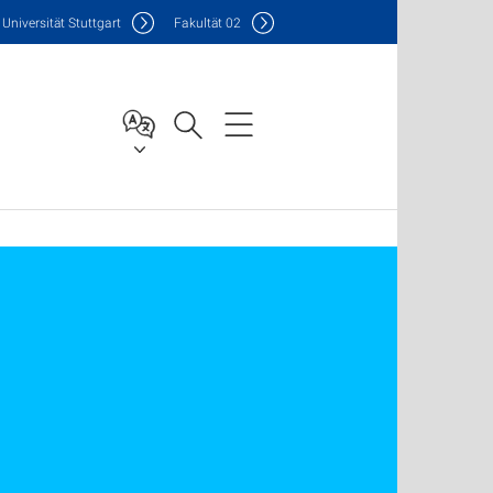
Uni
versität Stuttgart
F
akultät
02