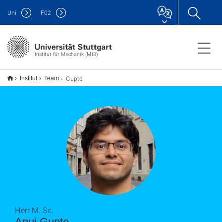
Uni
F
02
Institut für Mechanik (MIB)
Gupte
Institut
Team
Herr M. Sc.
Anuj Gupte