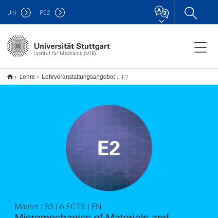
Uni
F
02
Institut für Mechanik (MIB)
E2
Lehre
Lehrveranstaltungsangebot
Master | SS | 6 ECTS | EN
Micromechanics of Materials and