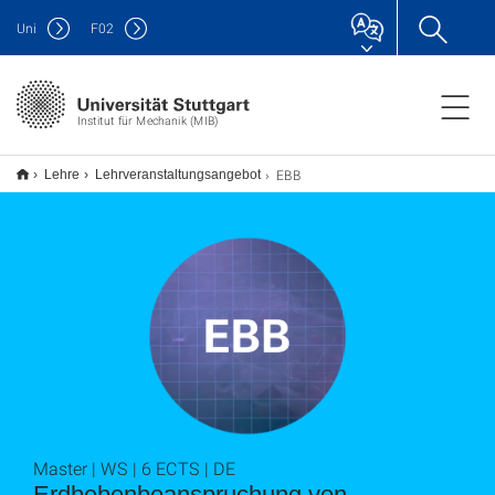
Uni
F
02
Institut für Mechanik (MIB)
EBB
Lehre
Lehrveranstaltungsangebot
Master | WS | 6 ECTS | DE
Erdbebenbeanspruchung von