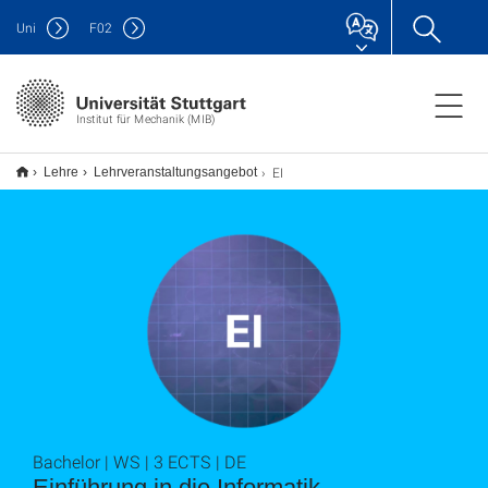
Uni
F
02
Institut für Mechanik (MIB)
EI
Lehre
Lehrveranstaltungsangebot
Bachelor | WS | 3 ECTS | DE
Einführung in die Informatik