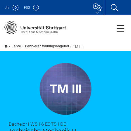
Uni
F
02
Institut für Mechanik (MIB)
TM III
Lehre
Lehrveranstaltungsangebot
Bachelor | WS | 6 ECTS | DE
Technische Mechanik III