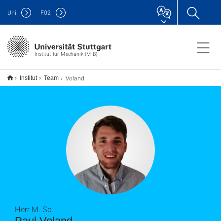
Uni
F
02
Institut für Mechanik (MIB)
Voland
Institut
Team
Herr M. Sc.
Paul Voland