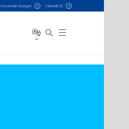
Uni
versität Stuttgart
F
akultät
02