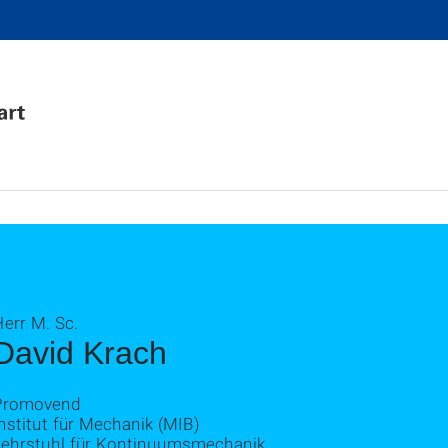
err M. Sc.
David Krach
Promovend
nstitut für Mechanik (MIB)
Lehrstuhl für Kontinuumsmechanik